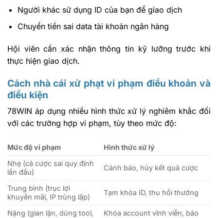
Người khác sử dụng ID của bạn để giao dịch
Chuyển tiền sai data tài khoản ngân hàng
Hội viên cần xác nhận thông tin kỹ lưỡng trước khi
thực hiện giao dịch.
Cách nhà cái xử phạt vi phạm điều khoản và
điều kiện
78WIN áp dụng nhiều hình thức xử lý nghiêm khắc đối
với các trường hợp vi phạm, tùy theo mức độ:
Mức độ vi phạm
Hình thức xử lý
Nhẹ (cá cược sai quy định
Cảnh báo, hủy kết quả cược
lần đầu)
Trung bình (trục lợi
Tạm khóa ID, thu hồi thưởng
khuyến mãi, IP trùng lặp)
Nặng (gian lận, dùng tool,
Khóa account vĩnh viễn, báo