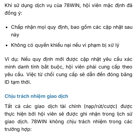
Khi sử dụng dịch vụ của 78WIN, hội viên mặc định đã
đồng ý:
Chấp nhận mọi quy định, bao gồm các cập nhật sau
này
Không có quyền khiếu nại nếu vi phạm bị xử lý
Ví dụ: Nếu quy định mới được cập nhật yêu cầu xác
minh danh tính bắt buộc, hội viên phải cung cấp theo
yêu cầu. Việc từ chối cung cấp sẽ dẫn đến đóng băng
ID tạm thời.
Chịu trách nhiệm giao dịch
Tất cả các giao dịch tài chính (nạp/rút/cược) được
thực hiện bởi hội viên sẽ được ghi nhận trong lịch sử
giao dịch. 78WIN không chịu trách nhiệm trong các
trường hợp: