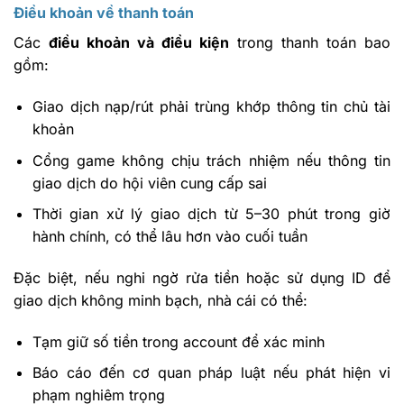
Điều khoản về thanh toán
Các
điều khoản và điều kiện
trong thanh toán bao
gồm:
Giao dịch nạp/rút phải trùng khớp thông tin chủ tài
khoản
Cổng game không chịu trách nhiệm nếu thông tin
giao dịch do hội viên cung cấp sai
Thời gian xử lý giao dịch từ 5–30 phút trong giờ
hành chính, có thể lâu hơn vào cuối tuần
Đặc biệt, nếu nghi ngờ rửa tiền hoặc sử dụng ID để
giao dịch không minh bạch, nhà cái có thể:
Tạm giữ số tiền trong account để xác minh
Báo cáo đến cơ quan pháp luật nếu phát hiện vi
phạm nghiêm trọng