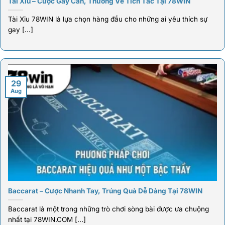
Tài Xỉu – Cược Gay Cấn, Thưởng Về Tích Tắc Tại 78WIN
Tài Xỉu 78WIN là lựa chọn hàng đầu cho những ai yêu thích sự
gay [...]
29
Aug
Baccarat – Cược Nhanh Tay, Trúng Quà Dễ Dàng Tại 78WIN
Baccarat là một trong những trò chơi sòng bài được ưa chuộng
nhất tại 78WIN.COM [...]