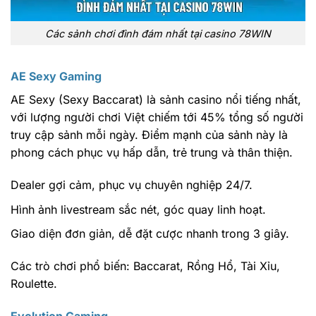
Các sảnh chơi đình đám nhất tại casino 78WIN
AE Sexy Gaming
AE Sexy (Sexy Baccarat) là sảnh casino nổi tiếng nhất,
với lượng người chơi Việt chiếm tới 45% tổng số người
truy cập sảnh mỗi ngày. Điểm mạnh của sảnh này là
phong cách phục vụ hấp dẫn, trẻ trung và thân thiện.
Dealer gợi cảm, phục vụ chuyên nghiệp 24/7.
Hình ảnh livestream sắc nét, góc quay linh hoạt.
Giao diện đơn giản, dễ đặt cược nhanh trong 3 giây.
Các trò chơi phổ biến: Baccarat, Rồng Hổ, Tài Xỉu,
Roulette.