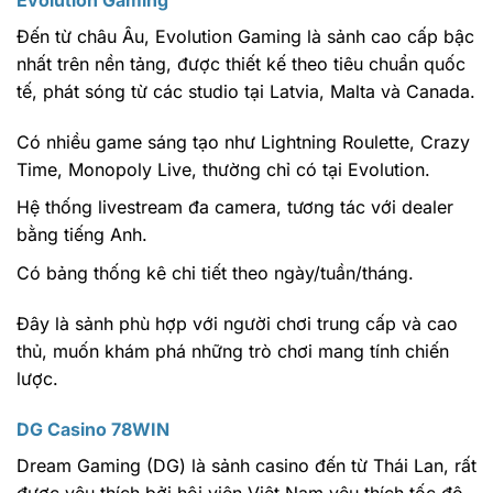
Evolution Gaming
Đến từ châu Âu, Evolution Gaming là sảnh cao cấp bậc
nhất trên nền tảng, được thiết kế theo tiêu chuẩn quốc
tế, phát sóng từ các studio tại Latvia, Malta và Canada.
Có nhiều game sáng tạo như Lightning Roulette, Crazy
Time, Monopoly Live, thường chỉ có tại Evolution.
Hệ thống livestream đa camera, tương tác với dealer
bằng tiếng Anh.
Có bảng thống kê chi tiết theo ngày/tuần/tháng.
Đây là sảnh phù hợp với người chơi trung cấp và cao
thủ, muốn khám phá những trò chơi mang tính chiến
lược.
DG Casino 78WIN
Dream Gaming (DG) là sảnh casino đến từ Thái Lan, rất
được yêu thích bởi hội viên Việt Nam yêu thích tốc độ.