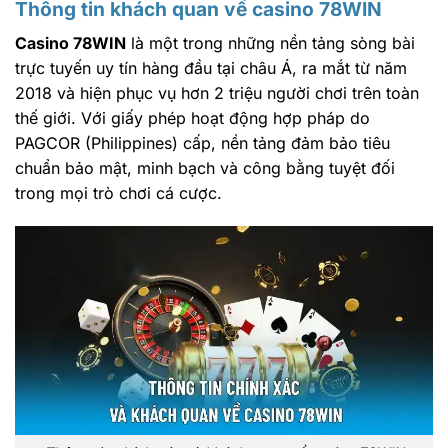
Thông tin khách quan về casino 78WIN
Casino 78WIN
là một trong những nền tảng sòng bài
trực tuyến uy tín hàng đầu tại châu Á, ra mắt từ năm
2018 và hiện phục vụ hơn 2 triệu người chơi trên toàn
thế giới. Với giấy phép hoạt động hợp pháp do
PAGCOR (Philippines) cấp, nền tảng đảm bảo tiêu
chuẩn bảo mật, minh bạch và công bằng tuyệt đối
trong mọi trò chơi cá cược.