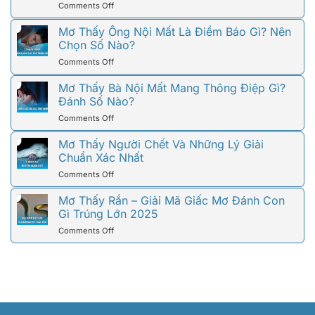
Xa
on
Comments Off
Là
Và
Mơ
Tốt
Con
Thấy
Mơ Thấy Ông Nội Mất Là Điềm Báo Gì? Nên
Hay
Số
Ông
Chọn Số Nào?
Xấu?
Liên
Ngoại
78WIN
Quan
on
Comments Off
Mất
Giải
Mơ
–
Đáp
Thấy
Mơ Thấy Bà Nội Mất Mang Thông Điệp Gì?
Ý
Đầy
Ông
Đánh Số Nào?
Nghĩa
Đủ
Nội
Và
on
Comments Off
Mất
Các
Mơ
Là
Con
Thấy
Mơ Thấy Người Chết Và Những Lý Giải
Điềm
Số
Bà
Chuẩn Xác Nhất
Báo
Liên
Nội
Gì?
Quan
on
Comments Off
Mất
Nên
Mơ
Mang
Chọn
Thấy
Mơ Thấy Rắn – Giải Mã Giấc Mơ Đánh Con
Thông
Số
Người
Gì Trúng Lớn 2025
Điệp
Nào?
Chết
Gì?
on
Comments Off
Và
Đánh
Mơ
Những
Số
Thấy
Lý
Nào?
Rắn
Giải
–
Chuẩn
Giải
Xác
Mã
Nhất
Giấc