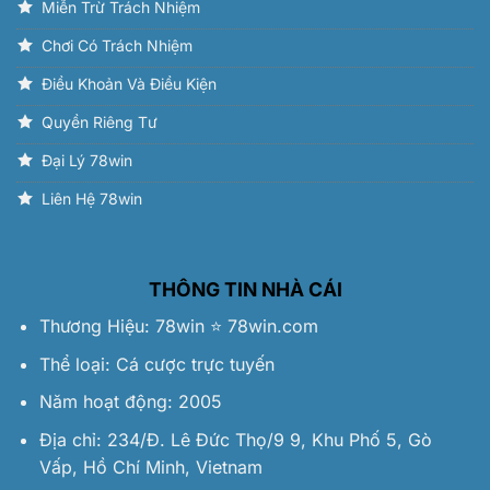
Miễn Trừ Trách Nhiệm
Chơi Có Trách Nhiệm
Điều Khoản Và Điều Kiện
Quyền Riêng Tư
Đại Lý 78win
Liên Hệ 78win
THÔNG TIN NHÀ CÁI
Thương Hiệu:
78win
⭐️
78win.com
Thể loại: Cá cược trực tuyến
Năm hoạt động: 2005
Địa chỉ: 234/Đ. Lê Đức Thọ/9 9, Khu Phố 5, Gò
Vấp, Hồ Chí Minh, Vietnam