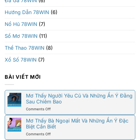
Đá Gà 78WIN
(6)
Hướng Dẫn 78WIN
(6)
Nổ Hũ 78WIN
(7)
Sổ Mơ 78WIN
(11)
Thể Thao 78WIN
(8)
Xổ Số 78WIN
(7)
BÀI VIẾT MỚI
Mơ Thấy Người Yêu Cũ Và Những Ẩn Ý Đằng
Sau Chiêm Bao
on
Comments Off
Mơ
Thấy
Mơ Thấy Bà Ngoại Mất Và Những Ẩn Ý Đặc
Người
Biệt Cần Biết
Yêu
on
Comments Off
Cũ
Mơ