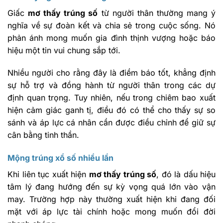
Giấc
mơ thấy trúng số
từ người thân thường mang ý
nghĩa về sự đoàn kết và chia sẻ trong cuộc sống. Nó
phản ánh mong muốn gia đình thịnh vượng hoặc báo
hiệu một tin vui chung sắp tới.
Nhiều người cho rằng đây là điềm báo tốt, khẳng định
sự hỗ trợ và đồng hành từ người thân trong các dự
định quan trọng. Tuy nhiên, nếu trong chiêm bao xuất
hiện cảm giác ganh tị, điều đó có thể cho thấy sự so
sánh và áp lực cá nhân cần được điều chỉnh để giữ sự
cân bằng tinh thần.
Mộng trúng xổ số nhiều lần
Khi liên tục xuất hiện
mơ thấy trúng số
, đó là dấu hiệu
tâm lý đang hướng đến sự kỳ vọng quá lớn vào vận
may. Trường hợp này thường xuất hiện khi đang đối
mặt với áp lực tài chính hoặc mong muốn đổi đời