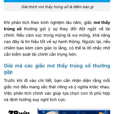
Giải thích mơ thấy trúng số là điềm báo gì
Khi phân tích theo kinh nghiệm lâu năm, giấc
mơ thấy
trúng số
thường gợi ý sự thay đổi đột ngột về tài
chính. Nếu cảm xúc trong mộng là vui mừng, khả năng
cao đây là tín hiệu tốt về sự hanh thông. Ngược lại, nếu
chiêm bao kèm cảm giác lo lắng, có thể là lời nhắc nhở
cần kiểm soát tài chính cẩn trọng hơn.
Giải mã các giấc mơ thấy trúng số thường
gặp
Trước khi đi vào chi tiết, bạn cần nhận diện rằng mỗi
giấc mơ đều mang sắc thái riêng và ý nghĩa khác nhau.
Việc phân tích chính xác giúp lựa chọn con lô phù hợp
và định hướng suy nghĩ tích cực.