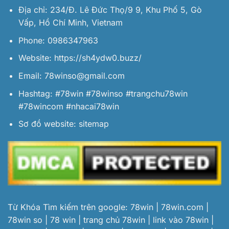
Địa chỉ: 234/Đ. Lê Đức Thọ/9 9, Khu Phố 5, Gò
Vấp, Hồ Chí Minh, Vietnam
Phone: 0986347963
Website:
https://sh4ydw0.buzz/
Email:
78winso@gmail.com
Hashtag: #78win #78winso #trangchu78win
#78wincom #nhacai78win
Sơ đồ website:
sitemap
Từ Khóa Tìm kiếm trên google: 78win | 78win.com |
78win so | 78 win | trang chủ 78win | link vào 78win |