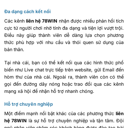
Đa dạng cách kết nối
Các kênh
liên hệ 78WIN
nhận được nhiều phản hồi tích
cực từ người chơi nhờ tính đa dạng và tiện lợi vượt trội.
Điều này giúp thành viên dễ dàng lựa chọn phương
thức phù hợp với nhu cầu và thói quen sử dụng của
bản thân.
Tại nhà cái, bạn có thể kết nối qua các hình thức phổ
biến như Live chat trực tiếp trên website, gửi Email đến
hòm thư của nhà cái. Ngoài ra, thành viên còn có thể
gọi đến đường dây nóng hoặc trao đổi qua các kênh
mạng xã hội để nhận hỗ trợ nhanh chóng.
Hỗ trợ chuyên nghiệp
Một điểm mạnh nổi bật khác của các phương thức
liên
hệ 78WIN
là sự hỗ trợ chuyên nghiệp và tận tâm. Đội
ngũ nhân viên chăm sóc khách hàng được đào tạo bài