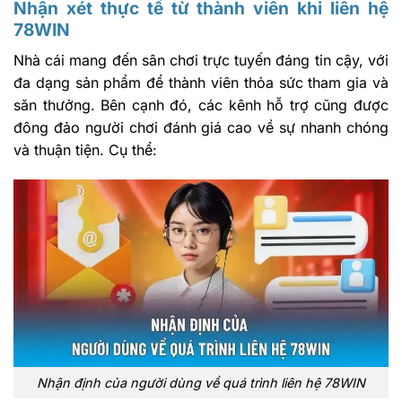
Nhận xét thực tế từ thành viên khi liên hệ
78WIN
Nhà cái mang đến sân chơi trực tuyến đáng tin cậy, với
đa dạng sản phẩm để thành viên thỏa sức tham gia và
săn thưởng. Bên cạnh đó, các kênh hỗ trợ cũng được
đông đảo người chơi đánh giá cao về sự nhanh chóng
và thuận tiện. Cụ thể:
Nhận định của người dùng về quá trình liên hệ 78WIN