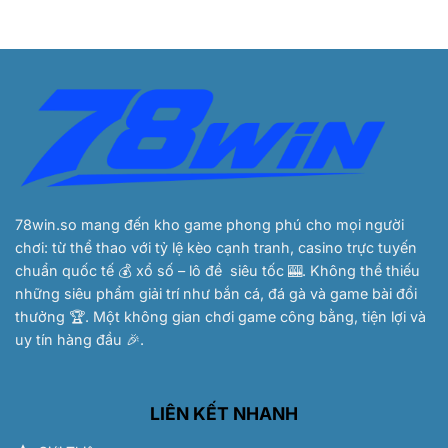
Giải
–
Chuẩn
Giải
Xác
Mã
Nhất
Giấc
Mơ
Đánh
Con
Gì
Trúng
Lớn
2025
78win.so
mang đến kho game phong phú cho mọi người
chơi: từ thể thao với tỷ lệ kèo cạnh tranh, casino trực tuyến
chuẩn quốc tế 💰 xổ số – lô đề siêu tốc 🎰. Không thể thiếu
những siêu phẩm giải trí như bắn cá, đá gà và game bài đổi
thưởng 🏆. Một không gian chơi game công bằng, tiện lợi và
uy tín hàng đầu 🎉.
LIÊN KẾT NHANH