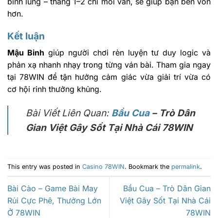
binh lủng – thắng 1–2 chi mỗi ván, sẽ giúp bạn bền vốn
hơn.
Kết luận
Mậu Binh
giúp người chơi rèn luyện tư duy logic và
phản xạ nhanh nhạy trong từng ván bài. Tham gia ngay
tại 78WIN để tận hưởng cảm giác vừa giải trí vừa có
cơ hội rinh thưởng khủng.
Bài Viết Liên Quan:
Bầu Cua
– Trò Dân
Gian Việt Gây Sốt Tại Nhà Cái 78WIN
This entry was posted in
Casino 78WIN
. Bookmark the
permalink
.
Bài Cào – Game Bài May
Bầu Cua – Trò Dân Gian
Rủi Cực Phê, Thưởng Lớn
Việt Gây Sốt Tại Nhà Cái
Ở 78WIN
78WIN