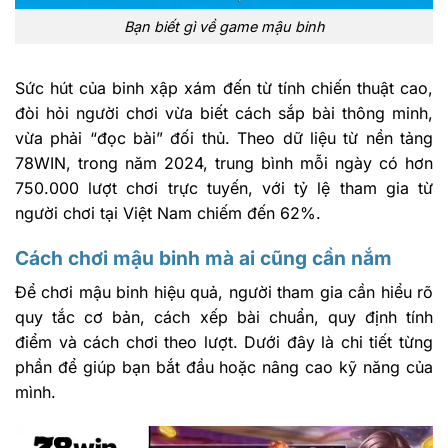
Bạn biết gì về game mậu binh
Sức hút của binh xập xám đến từ tính chiến thuật cao,
đòi hỏi người chơi vừa biết cách sắp bài thông minh,
vừa phải “đọc bài” đối thủ. Theo dữ liệu từ nền tảng
78WIN, trong năm 2024, trung bình mỗi ngày có hơn
750.000 lượt chơi trực tuyến, với tỷ lệ tham gia từ
người chơi tại Việt Nam chiếm đến 62%.
Cách chơi mậu binh mà ai cũng cần nắm
Để chơi mậu binh hiệu quả, người tham gia cần hiểu rõ
quy tắc cơ bản, cách xếp bài chuẩn, quy định tính
điểm và cách chơi theo lượt. Dưới đây là chi tiết từng
phần để giúp bạn bắt đầu hoặc nâng cao kỹ năng của
mình.