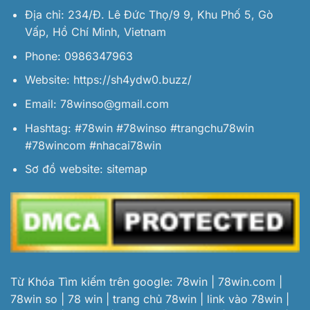
Địa chỉ: 234/Đ. Lê Đức Thọ/9 9, Khu Phố 5, Gò
Vấp, Hồ Chí Minh, Vietnam
Phone: 0986347963
Website:
https://sh4ydw0.buzz/
Email:
78winso@gmail.com
Hashtag: #78win #78winso #trangchu78win
#78wincom #nhacai78win
Sơ đồ website:
sitemap
Từ Khóa Tìm kiếm trên google: 78win | 78win.com |
78win so | 78 win | trang chủ 78win | link vào 78win |