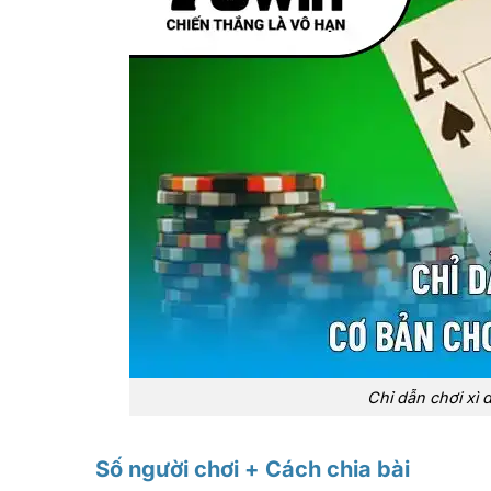
Chỉ dẫn chơi xì
Số người chơi + Cách chia bài