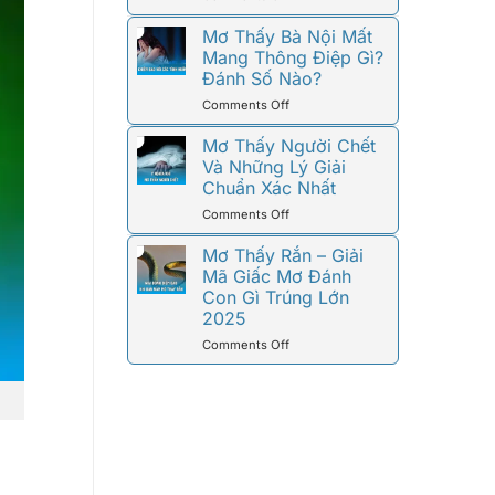
Đầy
Mơ
Ý
Đủ
Thấy
Mơ Thấy Bà Nội Mất
Nghĩa
Ông
Mang Thông Điệp Gì?
Và
Nội
Các
Đánh Số Nào?
Mất
Con
on
Comments Off
Là
Số
Mơ
Điềm
Liên
Thấy
Mơ Thấy Người Chết
Báo
Quan
Bà
Và Những Lý Giải
Gì?
Nội
Nên
Chuẩn Xác Nhất
Mất
Chọn
on
Comments Off
Mang
Số
Mơ
Thông
Nào?
Thấy
Mơ Thấy Rắn – Giải
Điệp
Người
Mã Giấc Mơ Đánh
Gì?
Chết
Đánh
Con Gì Trúng Lớn
Và
Số
2025
Những
Nào?
on
Comments Off
Lý
Mơ
Giải
Thấy
Chuẩn
Rắn
Xác
–
Nhất
Giải
Mã
Giấc
Mơ