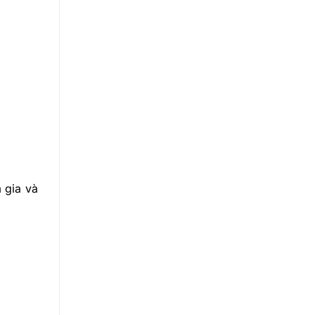
 gia và