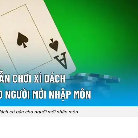
 dách cơ bản cho người mới nhập môn