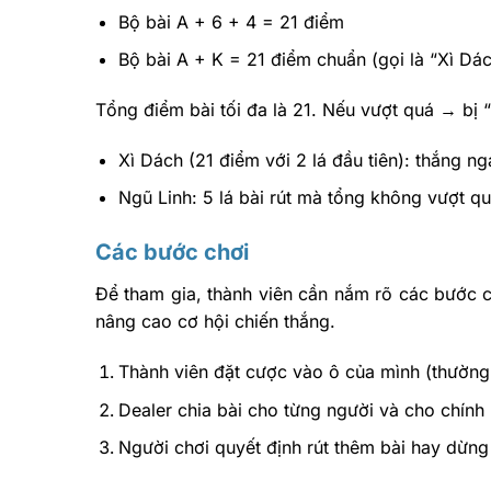
Bộ bài A + 6 + 4 = 21 điểm
Bộ bài A + K = 21 điểm chuẩn (gọi là “Xì Dác
Tổng điểm bài tối đa là 21. Nếu vượt quá → bị 
Xì Dách (21 điểm với 2 lá đầu tiên): thắng n
Ngũ Linh: 5 lá bài rút mà tổng không vượt q
Các bước chơi
Để tham gia, thành viên cần nắm rõ các bước c
nâng cao cơ hội chiến thắng.
Thành viên đặt cược vào ô của mình (thường 
Dealer chia bài cho từng người và cho chính
Người chơi quyết định rút thêm bài hay dừng