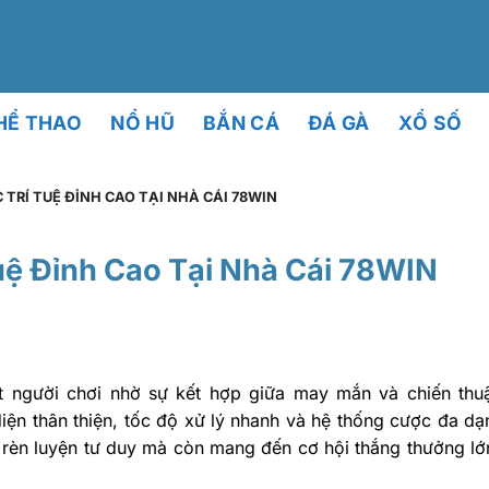
HỂ THAO
NỔ HŨ
BẮN CÁ
ĐÁ GÀ
XỔ SỐ
C TRÍ TUỆ ĐỈNH CAO TẠI NHÀ CÁI 78WIN
Tuệ Đỉnh Cao Tại Nhà Cái 78WIN
t người chơi nhờ sự kết hợp giữa may mắn và chiến thu
iện thân thiện, tốc độ xử lý nhanh và hệ thống cược đa dạ
 rèn luyện tư duy mà còn mang đến cơ hội thắng thưởng lớn