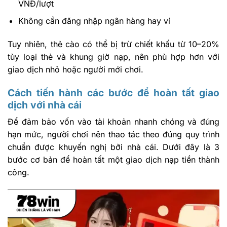
VNĐ/lượt
Không cần đăng nhập ngân hàng hay ví
Tuy nhiên, thẻ cào có thể bị trừ chiết khấu từ 10–20%
tùy loại thẻ và khung giờ nạp, nên phù hợp hơn với
giao dịch nhỏ hoặc người mới chơi.
Cách tiến hành các bước để hoàn tất giao
dịch với nhà cái
Để đảm bảo vốn vào tài khoản nhanh chóng và đúng
hạn mức, người chơi nên thao tác theo đúng quy trình
chuẩn được khuyến nghị bởi nhà cái. Dưới đây là 3
bước cơ bản để hoàn tất một giao dịch nạp tiền thành
công.