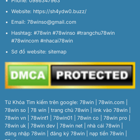
Phone: 0986347963
Website:
https://sh4ydw0.buzz/
Email:
78winso@gmail.com
Hashtag: #78win #78winso #trangchu78win
#78wincom #nhacai78win
Sơ đồ website:
sitemap
Từ Khóa Tìm kiếm trên google: 78win | 78win.com |
78win so | 78 win | trang chủ 78win | link vào 78win |
78win vn | 78wint1 | 78win01 | 78win co | 78win pro |
78win uk | 78win dev | 78win net | nhà cái 78win |
đăng nhập 78win | đăng ký 78win | nạp tiền 78win |