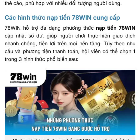
thẻ cào, phù hợp với nhiều đối tượng người dùng.
Các hình thức nạp tiền 78WIN cung cấp
78WIN hỗ trợ đa dạng phương thức
nạp tiền 78WIN
cập nhật số dư, giúp người chơi thực hiện giao dịch
nhanh chóng, tiện lợi trên mọi nền tảng. Tùy theo nhu
cầu và phương tiện thanh toán, hội viên có thể chọn 1
trong 3 hình thức phổ biến sau: