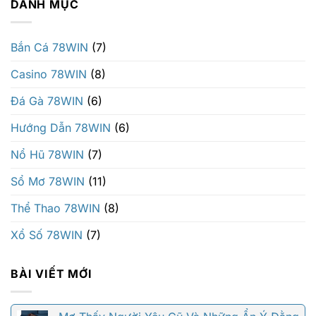
DANH MỤC
Bắn Cá 78WIN
(7)
Casino 78WIN
(8)
Đá Gà 78WIN
(6)
Hướng Dẫn 78WIN
(6)
Nổ Hũ 78WIN
(7)
Sổ Mơ 78WIN
(11)
Thể Thao 78WIN
(8)
Xổ Số 78WIN
(7)
BÀI VIẾT MỚI