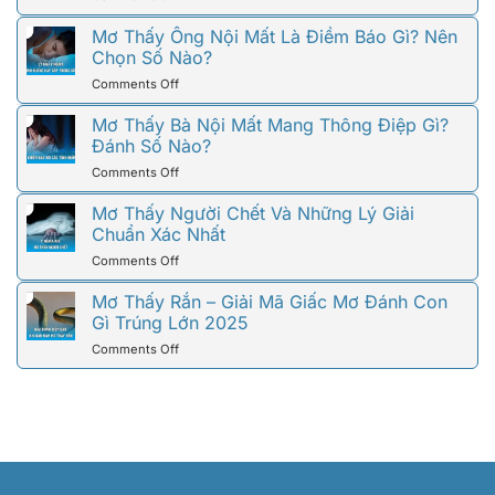
Và
Mơ
Tốt
Con
Thấy
Mơ Thấy Ông Nội Mất Là Điềm Báo Gì? Nên
Hay
Số
Ông
Chọn Số Nào?
Xấu?
Liên
Ngoại
78WIN
Quan
on
Comments Off
Mất
Giải
Mơ
–
Đáp
Thấy
Mơ Thấy Bà Nội Mất Mang Thông Điệp Gì?
Ý
Đầy
Ông
Đánh Số Nào?
Nghĩa
Đủ
Nội
Và
on
Comments Off
Mất
Các
Mơ
Là
Con
Thấy
Mơ Thấy Người Chết Và Những Lý Giải
Điềm
Số
Bà
Chuẩn Xác Nhất
Báo
Liên
Nội
Gì?
Quan
on
Comments Off
Mất
Nên
Mơ
Mang
Chọn
Thấy
Mơ Thấy Rắn – Giải Mã Giấc Mơ Đánh Con
Thông
Số
Người
Gì Trúng Lớn 2025
Điệp
Nào?
Chết
Gì?
on
Comments Off
Và
Đánh
Mơ
Những
Số
Thấy
Lý
Nào?
Rắn
Giải
–
Chuẩn
Giải
Xác
Mã
Nhất
Giấc