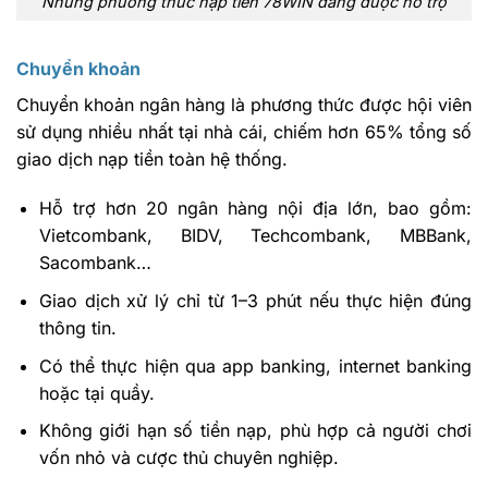
Những phương thức nạp tiền 78WIN đang được hỗ trợ
Chuyển khoản
Chuyển khoản ngân hàng là phương thức được hội viên
sử dụng nhiều nhất tại nhà cái, chiếm hơn 65% tổng số
giao dịch nạp tiền toàn hệ thống.
Hỗ trợ hơn 20 ngân hàng nội địa lớn, bao gồm:
Vietcombank, BIDV, Techcombank, MBBank,
Sacombank…
Giao dịch xử lý chỉ từ 1–3 phút nếu thực hiện đúng
thông tin.
Có thể thực hiện qua app banking, internet banking
hoặc tại quầy.
Không giới hạn số tiền nạp, phù hợp cả người chơi
vốn nhỏ và cược thủ chuyên nghiệp.