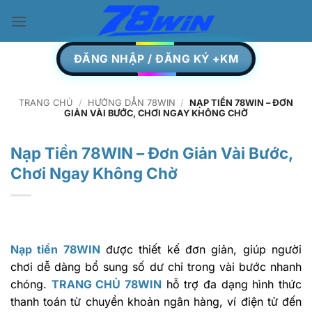
Skip
to
content
ĐĂNG NHẬP / ĐĂNG KÝ +KM
TRANG CHỦ
/
HƯỚNG DẪN 78WIN
/
NẠP TIỀN 78WIN – ĐƠN
GIẢN VÀI BƯỚC, CHƠI NGAY KHÔNG CHỜ
Nạp Tiền 78WIN – Đơn Giản Vài Bước,
Chơi Ngay Không Chờ
Nạp tiền 78WIN
được thiết kế đơn giản, giúp người
chơi dễ dàng bổ sung số dư chỉ trong vài bước nhanh
chóng.
TRANG CHỦ 78WIN
hỗ trợ đa dạng hình thức
thanh toán từ chuyển khoản ngân hàng, ví điện tử đến