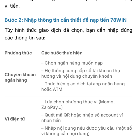
ví tiền.
Bước 2: Nhập thông tin cần thiết để nạp tiền 78WIN
Tùy hình thức giao dịch đã chọn, bạn cần nhập đúng
các thông tin sau:
Phương thức
Các bước thực hiện
– Chọn ngân hàng muốn nạp
– Hệ thống cung cấp số tài khoản thụ
Chuyển khoản
hưởng và nội dung chuyển khoản
ngân hàng
– Thực hiện giao dịch tại app ngân hàng
hoặc ATM
– Lựa chọn phương thức ví (Momo,
ZaloPay…)
– Quét mã QR hoặc nhập số account ví
Ví điện tử
nhận tiền
– Nhập nội dung nếu được yêu cầu (một số
ví không cần nội dung)