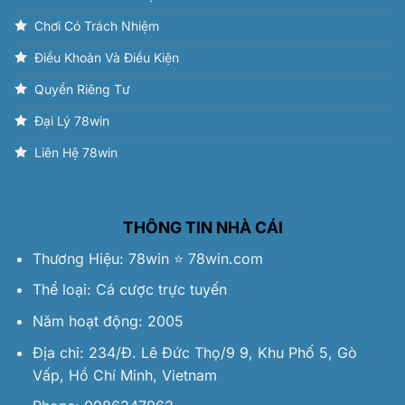
Chơi Có Trách Nhiệm
Điều Khoản Và Điều Kiện
Quyền Riêng Tư
Đại Lý 78win
Liên Hệ 78win
THÔNG TIN NHÀ CÁI
Thương Hiệu:
78win
⭐️
78win.com
Thể loại: Cá cược trực tuyến
Năm hoạt động: 2005
Địa chỉ: 234/Đ. Lê Đức Thọ/9 9, Khu Phố 5, Gò
Vấp, Hồ Chí Minh, Vietnam