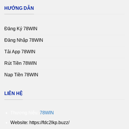
HƯỚNG DẪN
Đăng Ký 78WIN
Đăng Nhập 78WIN
Tải App 78WIN
Rút Tiền 78WIN
Nạp Tiền 78WIN
LIÊN HỆ
Thương hiệu:
78WIN
Website:
https://fdc2lkp.buzz/