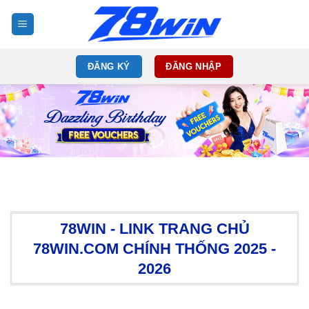
Chuyển
đến
nội
dung
ĐĂNG KÝ
ĐĂNG NHẬP
78WIN - LINK TRANG CHỦ
78WIN.COM CHÍNH THỐNG 2025 -
2026