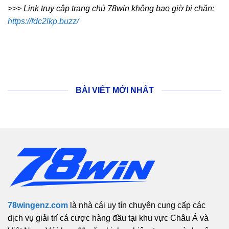
>>> Link truy cập trang chủ 78win không bao giờ bị chặn:
https://fdc2lkp.buzz/
BÀI VIẾT MỚI NHẤT
78wingenz.com
là nhà cái uy tín chuyên cung cấp các
dịch vụ giải trí cá cược hàng đầu tại khu vực Châu Á và